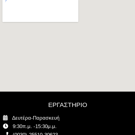
ΕΡΓΑΣΤΗΡΙΟ
Δευτέρα-Παρασκευή
9:30π.μ. -15:30μ.μ.
(0030)-25510-30623